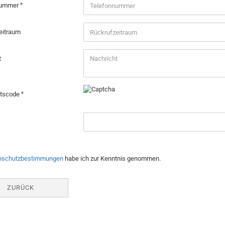
nummer
eitraum
t
itscode
CHUTZBESTIMMUNGEN
nschutzbestimmungen
habe ich zur Kenntnis genommen.
ZURÜCK