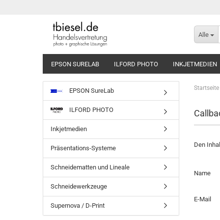
Alle
EPSON SURELAB
ILFORD PHOTO
INKJETMEDIEN
Startseite
EPSON SureLab
ILFORD PHOTO
Callba
Inkjetmedien
Den Inhal
Präsentations-Systeme
Schneidematten und Lineale
CALLBA
Name
SERVICE
Schneidewerkzeuge
E-Mail
Supernova / D-Print