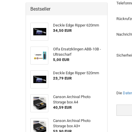
Telefon
Bestseller
Rückrufz
Deckle Edge Ripper 620mm
34,50 EUR
Nachrich
Olfa Ersatzklingen ABB-10B -
Ultrascharf
Sicherhe
5,00 EUR
Deckle Edge Ripper 520mm
23,79 EUR
DATENS
Die
Date
Canson Archival Photo
Storage box A4
40,59 EUR
Canson Archival Photo
Storage box A3+
53,90 EUR