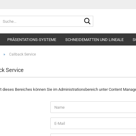
Suche...
PRÄSENTATIONS-SYSTEME
SCHNEIDEMATTEN UND LINEALE
S
»
Callback Service
ck Service
t dieses Bereiches können Sie im Administrationsbereich unter Content Manager
CK