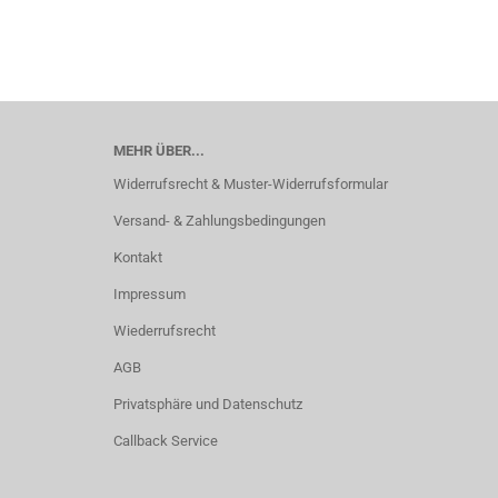
MEHR ÜBER...
Widerrufsrecht & Muster-Widerrufsformular
Versand- & Zahlungsbedingungen
Kontakt
Impressum
Wiederrufsrecht
AGB
Privatsphäre und Datenschutz
Callback Service