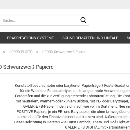
Suche...
PRÄSENTATIONS-SYSTEME
SCHNEIDEMATTEN UND LINEALE
S
»
»
ILFORD PHOTO
ILFORD Schwarzweiß-Papiere
D Schwarzweiß-Papiere
Kunststoffbeschichteter oder barytierter Papierträger? Feste Gradati
für die Wahl des Fotopapiertyps ist die angestrebte Verwendung de
Fotografen und die zur Verfügung stehende Laborausrüstung. Die kon
mit neutralem, warmem oder kühlem Bildton, mit PE- oder Barytträger
GALERIE FB-Papier finden sich nach wie vor im Sortiment. Neu
POSITIVE-Papiere, je ein PE- und Barytpapier, die ohne Umweg über ein
somit ideal für den Einsatz in einer Lochkamera sind. Außerdem gibt es
Laser-Belichtung in Geräten wie Durst Lambda, Theta und Océ Lightje
GALERIE FB DIGITAL mit kartonstarkem 