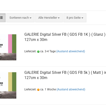
Sortieren nach
pro Seite
Sortieren nach
Alle Hersteller
8 pro Seite
GALERIE Digital Silver FB ( GDS FB 1K ) ( Glanz )
127cm x 30m
Lieferzeit:
ca. 3-4 Tage
(Ausland abweichend)
GALERIE Digital Silver FB ( GDS FB 5k ) ( Matt ) i
127cm x 30m
Lieferzeit:
ca. 1 Woche
(Ausland abweichend)