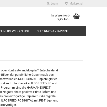
Login
Merkzettel
Ihr Warenkorb
0,00 EUR
CHNEIDEWERKZEUGE
SUPERNOVA / D-PRINT
on oder Kontrastwandelpapier? Entscheidend
r Bilder, der persönliche Geschmack des
trastvariablen MULTIGRADE-Papiere gibt es
, und auch die Klassiker ILFOSPEED RC und
 im Programm sind die HARMAN DIRECT
 Negativ direkt positive Prints liefern und
 drei einzigartige Papiere für die digitale
t: ILFOSPEED RC DIGITAL mit PE-Träger und
Barytträger.