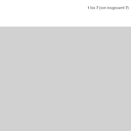
1
bis
7
(von insgesamt
7
)