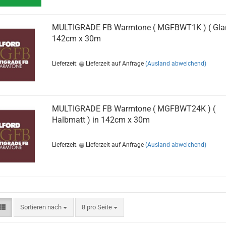
MULTIGRADE FB Warmtone ( MGFBWT1K ) ( Glan
142cm x 30m
Lieferzeit:
Lieferzeit auf Anfrage
(Ausland abweichend)
MULTIGRADE FB Warmtone ( MGFBWT24K ) (
Halbmatt ) in 142cm x 30m
Lieferzeit:
Lieferzeit auf Anfrage
(Ausland abweichend)
Sortieren nach
pro Seite
Sortieren nach
8 pro Seite