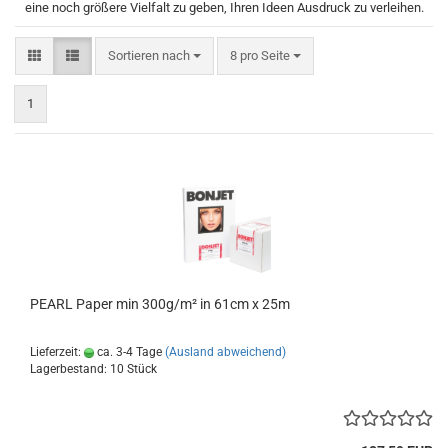
eine noch größere Vielfalt zu geben, Ihren Ideen Ausdruck zu verleihen.
Sortieren nach
pro Seite
Sortieren nach
8 pro Seite
1
PEARL Paper min 300g/m² in 61cm x 25m
Lieferzeit:
ca. 3-4 Tage
(Ausland abweichend)
Lagerbestand: 10 Stück