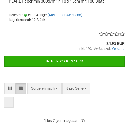
PEARL Paper min 300g/m² in 10 x 15cm mit 100 Blatt
Lieferzeit:
ca. 3-4 Tage
(Ausland abweichend)
Lagerbestand: 10 Stück
24,95 EUR
inkl. 19% MwSt. zzgl.
Versand
IN DEN WARENKORB
Sortieren nach
pro Seite
Sortieren nach
8 pro Seite
1
1
bis
7
(von insgesamt
7
)