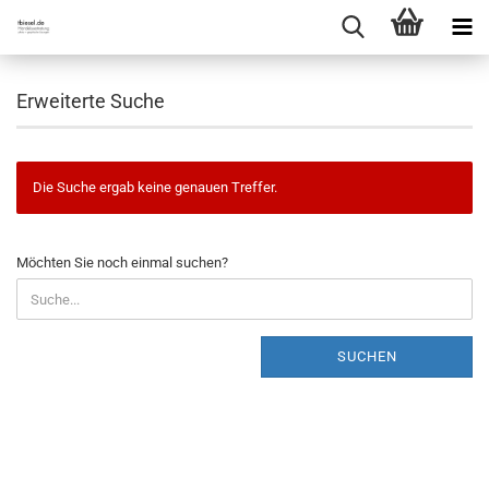
Erweiterte Suche
Die Suche ergab keine genauen Treffer.
MÖCHTEN
Möchten Sie noch einmal suchen?
SIE
NOCH
EINMAL
SUCHEN?
SUCHEN