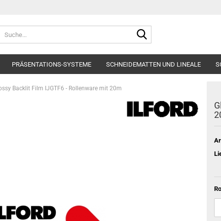
Suche...
PRÄSENTATIONS-SYSTEME
SCHNEIDEMATTEN UND LINEALE
S
ossy Backlit Film IJGTF6 - Rollenware mit 20m
G
2
Ar
Li
Ro