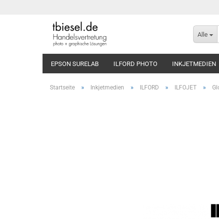
Alle
EPSON SURELAB
ILFORD PHOTO
INKJETMEDIEN
»
»
»
»
Startseite
Inkjetmedien
ILFORD
ILFOJET
Gl