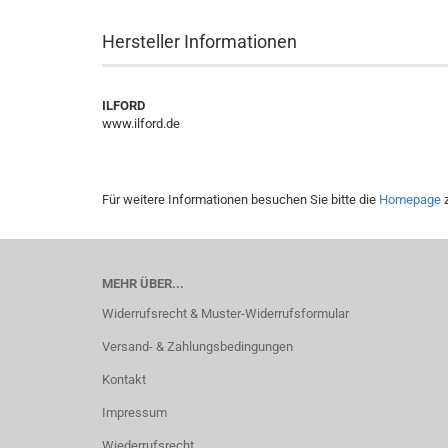
Hersteller Informationen
ILFORD
www.ilford.de
Für weitere Informationen besuchen Sie bitte die
Homepage
z
MEHR ÜBER...
Widerrufsrecht & Muster-Widerrufsformular
Versand- & Zahlungsbedingungen
Kontakt
Impressum
Wiederrufsrecht