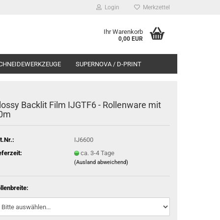
Login
Merkzettel
Ihr Warenkorb
0,00 EUR
CHNEIDEWERKZEUGE
SUPERNOVA / D-PRINT
lossy Backlit Film IJGTF6 - Rollenware mit
0m
t.Nr.:
IJ6600
eferzeit:
ca. 3-4 Tage
(Ausland abweichend)
llenbreite: