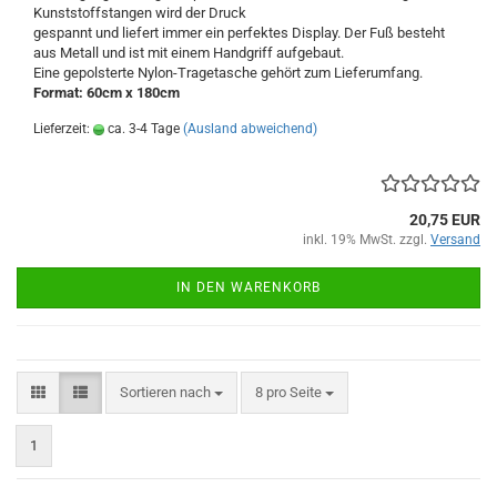
Kunststoffstangen wird der Druck
gespannt und liefert immer ein perfektes Display. Der Fuß besteht
aus Metall und ist mit einem Handgriff aufgebaut.
Eine gepolsterte Nylon-Tragetasche gehört zum Lieferumfang.
Format: 60cm x 180cm
Lieferzeit:
ca. 3-4 Tage
(Ausland abweichend)
20,75 EUR
inkl. 19% MwSt. zzgl.
Versand
IN DEN WARENKORB
Sortieren nach
pro Seite
Sortieren nach
8 pro Seite
1